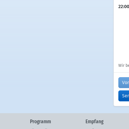
22:0
Wir b
Vor
Se
Programm
Empfang