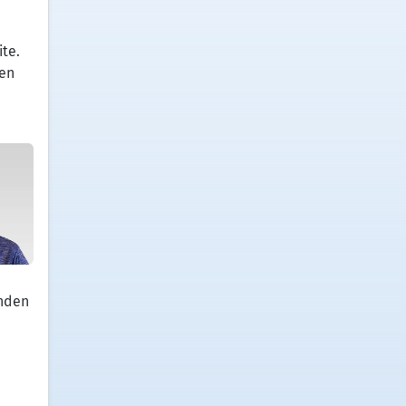
te.
ren
unden