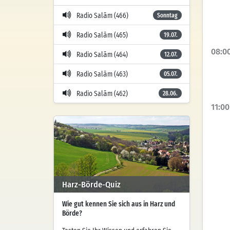
Radio Salām (466)
Sonntag
Radio Salām (465)
19.07.
08:0
Radio Salām (464)
12.07.
Radio Salām (463)
05.07.
Radio Salām (462)
28.06.
11:00
Harz-Börde-Quiz
Wie gut kennen Sie sich aus in Harz und
Börde?