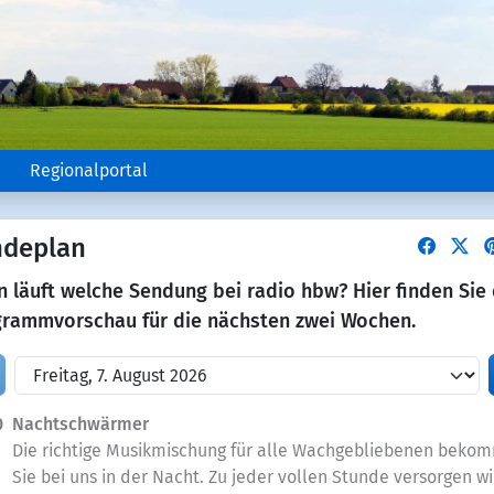
e
Regionalportal
ndeplan
 läuft welche Sendung bei radio hbw? Hier finden Sie 
rammvorschau für die nächsten zwei Wochen.
0
Nachtschwärmer
Die richtige Musikmischung für alle Wachgebliebenen beko
Sie bei uns in der Nacht. Zu jeder vollen Stunde versorgen wi