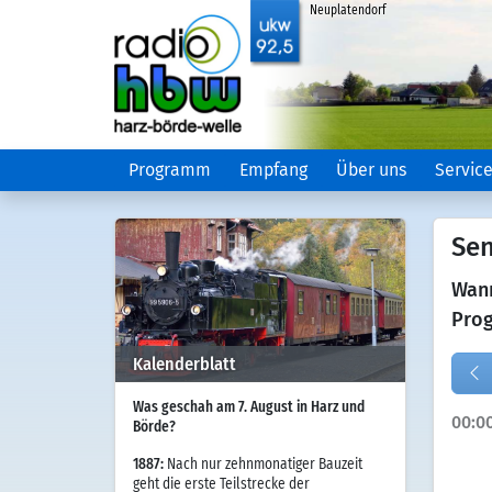
Neuplatendorf
Programm
Empfang
Über uns
Servic
Se
Wann
Prog
Kalenderblatt
Was geschah am 7. August in Harz und
00:0
Börde?
1887:
Nach nur zehnmonatiger Bauzeit
geht die erste Teilstrecke der