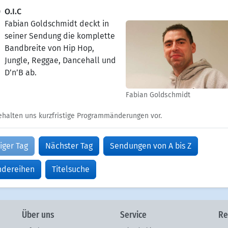
0
O.I.C
Fabian Goldschmidt deckt in
seiner Sendung die komplette
Bandbreite von Hip Hop,
Jungle, Reggae, Dancehall und
D’n’B ab.
Fabian Goldschmidt
ehalten uns kurzfristige Programmänderungen vor.
iger Tag
Nächster Tag
Sendungen von A bis Z
ndereihen
Titelsuche
Über uns
Service
Re