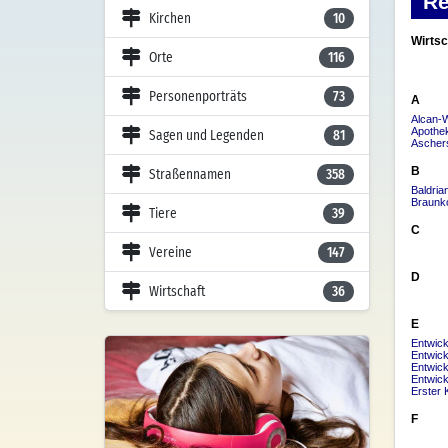
Kirchen
10
Orte
116
Personenporträts
73
Sagen und Legenden
81
Straßennamen
358
Tiere
39
Vereine
147
Wirtschaft
36