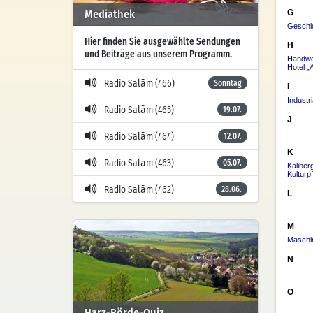
Mediathek
Hier finden Sie ausgewählte Sendungen
und Beiträge aus unserem Programm.
Radio Salām (466)
Sonntag
Radio Salām (465)
19.07.
Radio Salām (464)
12.07.
Radio Salām (463)
05.07.
Radio Salām (462)
28.06.
Harz-Börde-Quiz