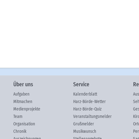
Über uns
Service
Re
Aufgaben
Kalenderblatt
Aus
Mitmachen
Harz-Börde-Wetter
Seh
Medienprojekte
Harz-Börde-Quiz
Ges
Team
Veranstaltungsmelder
Kir
Organisation
Grußmelder
Ort
Chronik
Musikwunsch
Per