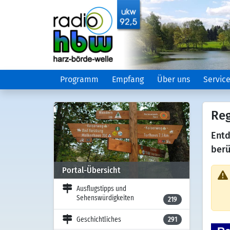
Programm
Empfang
Über uns
Servic
Reg
Entd
berü
Portal-Übersicht
Ausflugstipps und
Sehenswürdigkeiten
219
Geschichtliches
291