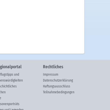
gionalportal
Rechtliches
flugstipps und
Impressum
enswürdigkeiten
Datenschutzerklärung
chichtliches
Haftungsausschluss
chen
Teilnahmebedingungen
e
sonenporträts