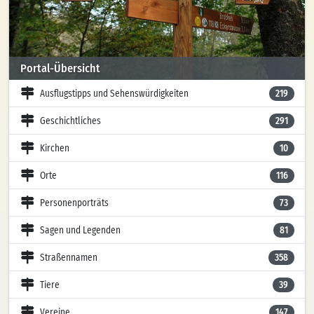
Portal-Übersicht
Ausflugstipps und Sehenswürdigkeiten
219
Geschichtliches
291
Kirchen
10
Orte
116
Personenporträts
73
Sagen und Legenden
81
Straßennamen
358
Tiere
39
Vereine
147