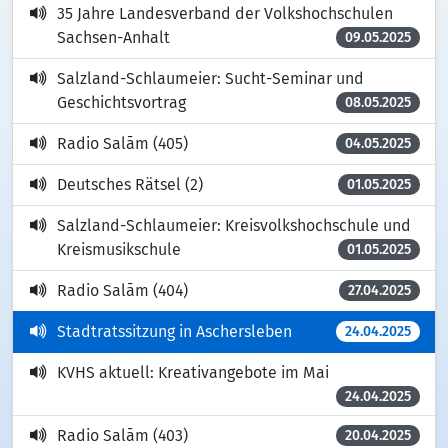
35 Jahre Landesverband der Volkshochschulen
Sachsen-Anhalt
09.05.2025
Salzland-Schlaumeier: Sucht-Seminar und
Geschichtsvortrag
08.05.2025
Radio Salām (405)
04.05.2025
Deutsches Rätsel (2)
01.05.2025
Salzland-Schlaumeier: Kreisvolkshochschule und
Kreismusikschule
01.05.2025
Radio Salām (404)
27.04.2025
Stadtratssitzung in Aschersleben
24.04.2025
KVHS aktuell: Kreativangebote im Mai
24.04.2025
Radio Salām (403)
20.04.2025