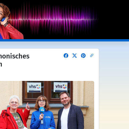
monisches
n