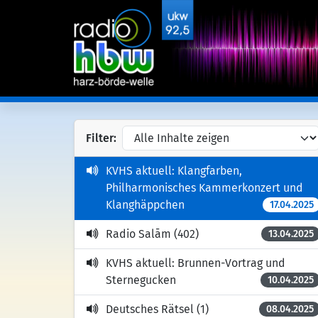
Filter:
KVHS aktuell: Klangfarben,
Philharmonisches Kammerkonzert und
Klanghäppchen
17.04.2025
Radio Salām (402)
13.04.2025
KVHS aktuell: Brunnen-Vortrag und
Sternegucken
10.04.2025
Deutsches Rätsel (1)
08.04.2025