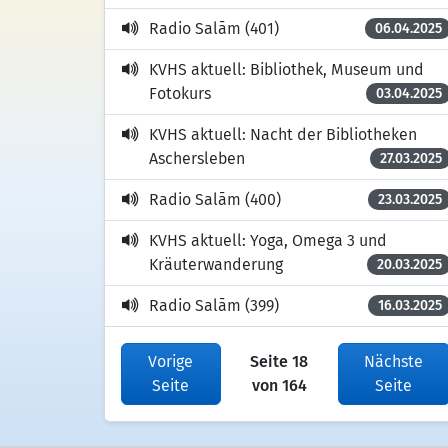
Radio Salām (401)
06.04.2025
KVHS aktuell: Bibliothek, Museum und
Fotokurs
03.04.2025
KVHS aktuell: Nacht der Bibliotheken
Aschersleben
27.03.2025
Radio Salām (400)
23.03.2025
KVHS aktuell: Yoga, Omega 3 und
Kräuterwanderung
20.03.2025
Radio Salām (399)
16.03.2025
Vorige
Seite 18
Nächste
Seite
von 164
Seite