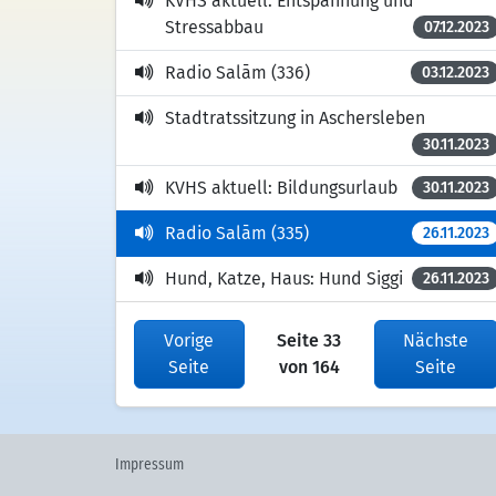
KVHS aktuell: Entspannung und
Stressabbau
07.12.2023
Radio Salām (336)
03.12.2023
Stadtratssitzung in Aschersleben
30.11.2023
KVHS aktuell: Bildungsurlaub
30.11.2023
Radio Salām (335)
26.11.2023
Hund, Katze, Haus: Hund Siggi
26.11.2023
Vorige
Seite 33
Nächste
Seite
von 164
Seite
Impressum