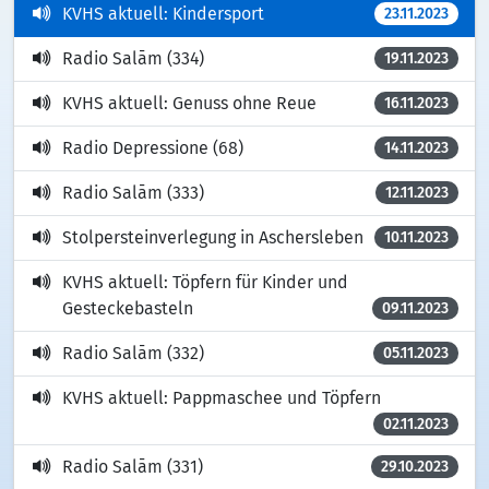
KVHS aktuell: Kindersport
23.11.2023
Radio Salām (334)
19.11.2023
KVHS aktuell: Genuss ohne Reue
16.11.2023
Radio Depressione (68)
14.11.2023
Radio Salām (333)
12.11.2023
Stolpersteinverlegung in Aschersleben
10.11.2023
KVHS aktuell: Töpfern für Kinder und
Gesteckebasteln
09.11.2023
Radio Salām (332)
05.11.2023
KVHS aktuell: Pappmaschee und Töpfern
02.11.2023
Radio Salām (331)
29.10.2023