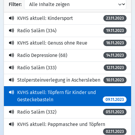
Filter:
KVHS aktuell: Kindersport
23.11.2023
Radio Salām (334)
19.11.2023
KVHS aktuell: Genuss ohne Reue
16.11.2023
Radio Depressione (68)
14.11.2023
Radio Salām (333)
12.11.2023
Stolpersteinverlegung in Aschersleben
10.11.2023
KVHS aktuell: Töpfern für Kinder und
Gesteckebasteln
09.11.2023
Radio Salām (332)
05.11.2023
KVHS aktuell: Pappmaschee und Töpfern
02.11.2023