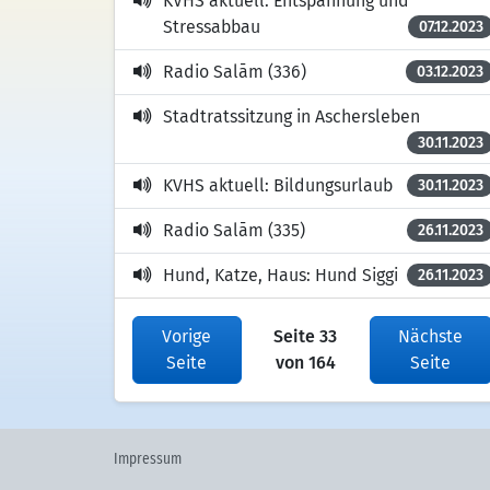
KVHS aktuell: Entspannung und
Stressabbau
07.12.2023
Radio Salām (336)
03.12.2023
Stadtratssitzung in Aschersleben
30.11.2023
KVHS aktuell: Bildungsurlaub
30.11.2023
Radio Salām (335)
26.11.2023
Hund, Katze, Haus: Hund Siggi
26.11.2023
Vorige
Seite 33
Nächste
Seite
von 164
Seite
Impressum