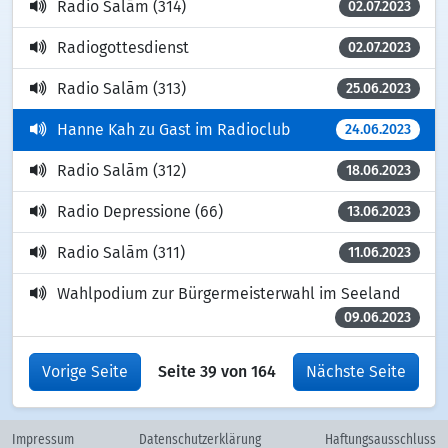
Radio Salām (314)
02.07.2023
Radiogottesdienst
02.07.2023
Radio Salām (313)
25.06.2023
Hanne Kah zu Gast im Radioclub
24.06.2023
Radio Salām (312)
18.06.2023
Radio Depressione (66)
13.06.2023
Radio Salām (311)
11.06.2023
Wahlpodium zur Bürgermeisterwahl im Seeland
09.06.2023
Vorige Seite
Seite 39 von 164
Nächste Seite
Impressum
Datenschutzerklärung
Haftungsausschluss