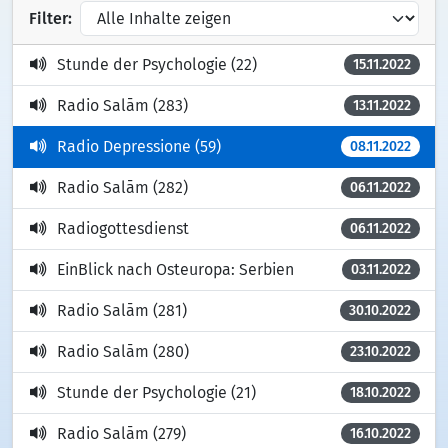
Filter:
Stunde der Psychologie (22)
15.11.2022
Radio Salām (283)
13.11.2022
Radio Depressione (59)
08.11.2022
Radio Salām (282)
06.11.2022
Radiogottesdienst
06.11.2022
EinBlick nach Osteuropa: Serbien
03.11.2022
Radio Salām (281)
30.10.2022
Radio Salām (280)
23.10.2022
Stunde der Psychologie (21)
18.10.2022
Radio Salām (279)
16.10.2022