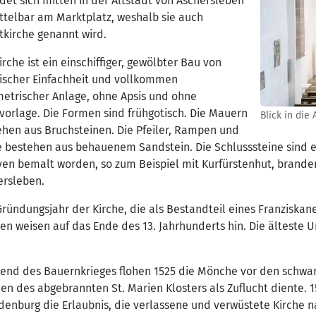
det sich mitten in der Altstadt von Aschersleben
ttelbar am Marktplatz, weshalb sie auch
tkirche genannt wird.
irche ist ein einschiffiger, gewölbter Bau von
sischer Einfachheit und vollkommen
etrischer Anlage, ohne Apsis und ohne
vorlage. Die Formen sind frühgotisch. Die Mauern
Blick in die
ehen aus Bruchsteinen. Die Pfeiler, Rampen und
e bestehen aus behauenem Sandstein. Die Schlusssteine sind 
ven bemalt worden, so zum Beispiel mit Kurfürstenhut, bran
ersleben.
ründungsjahr der Kirche, die als Bestandteil eines Franziskane
n weisen auf das Ende des 13. Jahrhunderts hin. Die älteste 
end des Bauernkrieges flohen 1525 die Mönche vor den schwar
n des abgebrannten St. Marien Klosters als Zuflucht diente. 15
denburg die Erlaubnis, die verlassene und verwüstete Kirche 