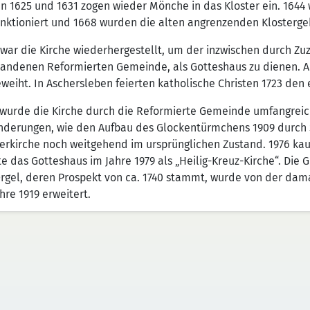
n 1625 und 1631 zogen wieder Mönche in das Kloster ein. 1644 
nktioniert und 1668 wurden die alten angrenzenden Klosterge
 war die Kirche wiederhergestellt, um der inzwischen durch Zu
tandenen Reformierten Gemeinde, als Gotteshaus zu dienen. Am
weiht. In Aschersleben feierten katholische Christen 1723 den
wurde die Kirche durch die Reformierte Gemeinde umfangreich 
nderungen, wie den Aufbau des Glockentürmchens 1909 durch S
terkirche noch weitgehend im ursprünglichen Zustand. 1976 ka
e das Gotteshaus im Jahre 1979 als „Heilig-Kreuz-Kirche“. Die 
Orgel, deren Prospekt von ca. 1740 stammt, wurde von der dam
hre 1919 erweitert.