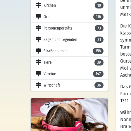
befin
Kirchen
10
unmi
Mark
Orte
116
Die K
Personenporträts
73
klas
symm
Sagen und Legenden
81
Turm
Straßennamen
358
best
Gurt
Tiere
39
Moti
Vereine
147
Asch
Wirtschaft
36
Das G
Forme
1311.
Währ
Nonne
Bran