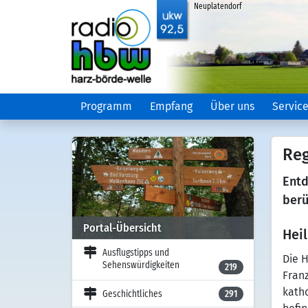
Neuplatendorf
Programm
Empfang
Über uns
Servic
Reg
Entd
berü
Portal-Übersicht
Hei
Ausflugstipps und
Die H
Sehenswürdigkeiten
219
Franz
katho
Geschichtliches
291