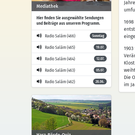
Jahre
Mediathek
umfu
Hier finden Sie ausgewählte Sendungen
1698
und Beiträge aus unserem Programm.
ents
einge
Radio Salām (466)
Sonntag
Radio Salām (465)
19.07.
1903 
Verä
Radio Salām (464)
12.07.
Klos
weiht
Radio Salām (463)
05.07.
Die 
Radio Salām (462)
28.06.
im Ja
Harz-Börde-Quiz