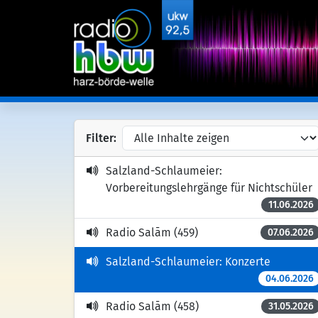
Filter:
Salzland-Schlaumeier:
Vorbereitungslehrgänge für Nichtschüler
11.06.2026
Radio Salām (459)
07.06.2026
Salzland-Schlaumeier: Konzerte
04.06.2026
Radio Salām (458)
31.05.2026