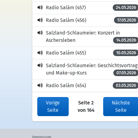
Radio Salām (457)
24.05.2026
Radio Salām (456)
17.05.2026
Salzland-Schlaumeier: Konzert in
Aschersleben
14.05.2026
Radio Salām (455)
10.05.2026
Salzland-Schlaumeier: Geschichtsvortrag
und Make-up-Kurs
07.05.2026
Radio Salām (454)
03.05.2026
Vorige
Seite 2
Nächste
Seite
von 164
Seite
Impressum