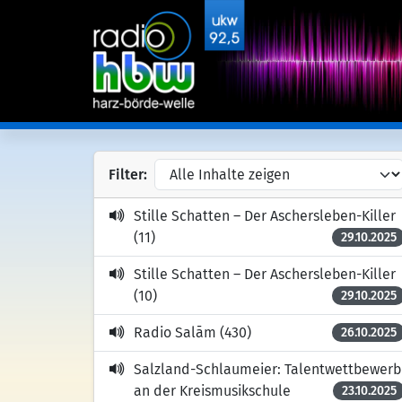
Filter:
Stille Schatten – Der Aschersleben-Killer
(11)
29.10.2025
Stille Schatten – Der Aschersleben-Killer
(10)
29.10.2025
Radio Salām (430)
26.10.2025
Salzland-Schlaumeier: Talentwettbewerb
an der Kreismusikschule
23.10.2025