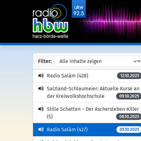
Filter:
Radio Salām (428)
12.10.2025
Salzland-Schlaumeier: Aktuelle Kurse an
der Kreisvolkshochschule
09.10.2025
Stille Schatten – Der Aschersleben-Killer
(5)
08.10.2025
Radio Salām (427)
05.10.2025