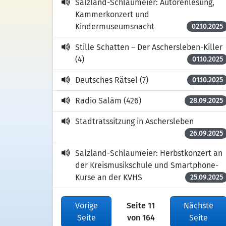
Salzland-Schlaumeier: Autorenlesung,
Kammerkonzert und
Kindermuseumsnacht
02.10.2025
Stille Schatten – Der Aschersleben-Killer
(4)
01.10.2025
Deutsches Rätsel (7)
01.10.2025
Radio Salām (426)
28.09.2025
Stadtratssitzung in Aschersleben
26.09.2025
Salzland-Schlaumeier: Herbstkonzert an
der Kreismusikschule und Smartphone-
Kurse an der KVHS
25.09.2025
Vorige
Seite 11
Nächste
Seite
von 164
Seite