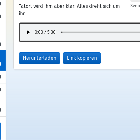
Tatort wird ihm aber klar: Alles dreht sich um
Sven
ihn.
Herunterladen
Link kopieren