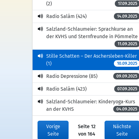
(2)
17.09.2025
Radio Salām (424)
14.09.2025
Salzland-Schlaumeier: Sprachkurse an
der KVHS und Sternfreunde in Pömmelte
11.09.2025
Stille Schatten – Der Aschersleben-Killer
(1)
10.09.2025
Radio Depressione (85)
09.09.2025
Radio Salām (423)
07.09.2025
Salzland-Schlaumeier: Kinderyoga-Kurs
an der KVHS
04.09.2025
Vorige
Seite 12
Nächste
Seite
von 164
Seite