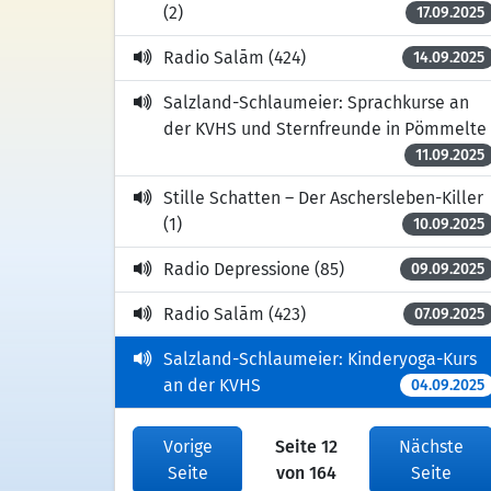
(2)
17.09.2025
Radio Salām (424)
14.09.2025
Salzland-Schlaumeier: Sprachkurse an
der KVHS und Sternfreunde in Pömmelte
11.09.2025
Stille Schatten – Der Aschersleben-Killer
(1)
10.09.2025
Radio Depressione (85)
09.09.2025
Radio Salām (423)
07.09.2025
Salzland-Schlaumeier: Kinderyoga-Kurs
an der KVHS
04.09.2025
Vorige
Seite 12
Nächste
Seite
von 164
Seite