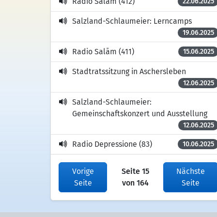
Radio Salām (412)
22.06.2025
Salzland-Schlaumeier: Lerncamps
19.06.2025
Radio Salām (411)
15.06.2025
Stadtratssitzung in Aschersleben
12.06.2025
Salzland-Schlaumeier:
Gemeinschaftskonzert und Ausstellung
12.06.2025
Radio Depressione (83)
10.06.2025
Vorige
Seite 15
Nächste
Seite
von 164
Seite