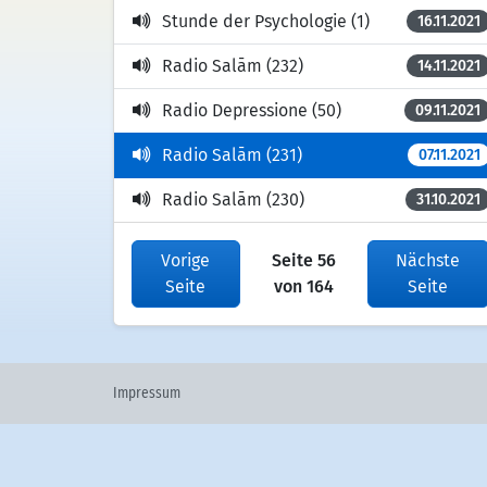
Stunde der Psychologie (1)
16.11.2021
Radio Salām (232)
14.11.2021
Radio Depressione (50)
09.11.2021
Radio Salām (231)
07.11.2021
Radio Salām (230)
31.10.2021
Vorige
Seite 56
Nächste
Seite
von 164
Seite
Impressum